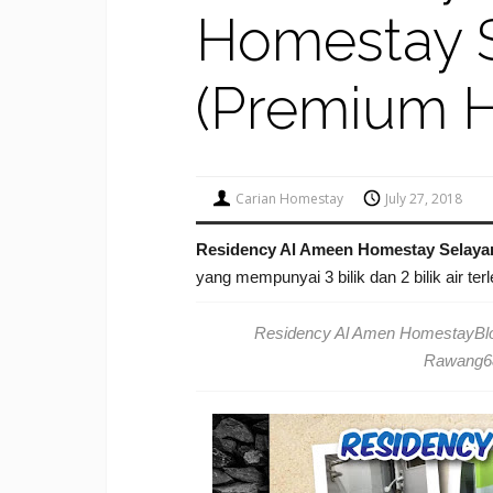
Homestay 
(Premium 
Carian Homestay
July 27, 2018
Residency Al Ameen Homestay Selaya
yang mempunyai 3 bilik dan 2 bilik air terl
Residency Al Amen Homestay
Bl
Rawang
6