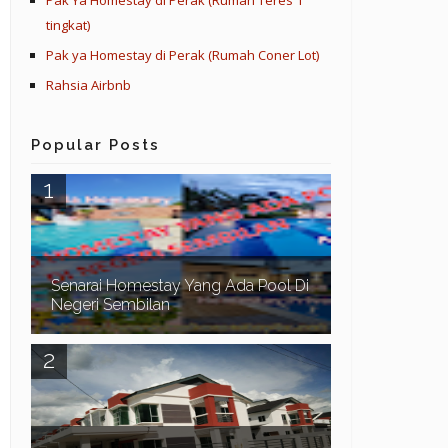
Pak Ya Homestay di Perak (Rumah Teres 1
tingkat)
Pak ya Homestay di Perak (Rumah Coner Lot)
Rahsia Airbnb
Popular Posts
Senarai Homestay Yang Ada Pool Di
Negeri Sembilan
Assalamualaikum dan Salam Sejahtera. Pada
kali ini kita teruskan lagi dengan senarai homestay
yang ada swimming pool di sekitar Negeri Sem...