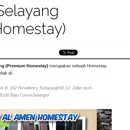
Selayang
Homestay)
ng (Premium Homestay)
merupakan sebuah Homestay
etak di:
ok B, 162 Residency Selayang
KM 12, Jalan Ipoh -
8100 Batu Caves
Selangor