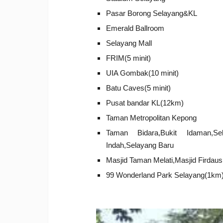
Pasar Borong Selayang&KL
Emerald Ballroom
Selayang Mall
FRIM(5 minit)
UIA Gombak(10 minit)
Batu Caves(5 minit)
Pusat bandar KL(12km)
Taman Metropolitan Kepong
Taman Bidara,Bukit Idaman,S
Indah,Selayang Baru
Masjid Taman Melati,Masjid Firdau
99 Wonderland Park Selayang(1km