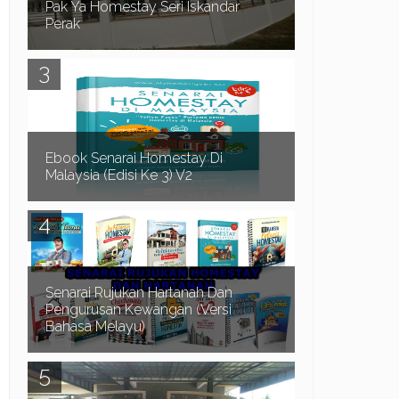
Pak Ya Homestay Seri Iskandar
Perak
Pak Ya Homestay di Seri Iskandar Perak
merupakan sebuah Homestay 2 tingkat lot tepi,
mempunyai 4 bilik dan 3 bilik air. Homestay yang
bes...
Ebook Senarai Homestay Di
Malaysia (Edisi Ke 3) V2
Dah Penat Mencari Homestay?? Biar saya bantu
anda mendapatkan Homestay yang anda
perlukan.. Adakah anda menghadapi masalah
seperti b...
Senarai Rujukan Hartanah Dan
Pengurusan Kewangan (Versi
Bahasa Melayu)
Assalamualaikum dan Salam Sejahtera.. Terlebih
dahulu kami ingin mengucapkan selamat datang