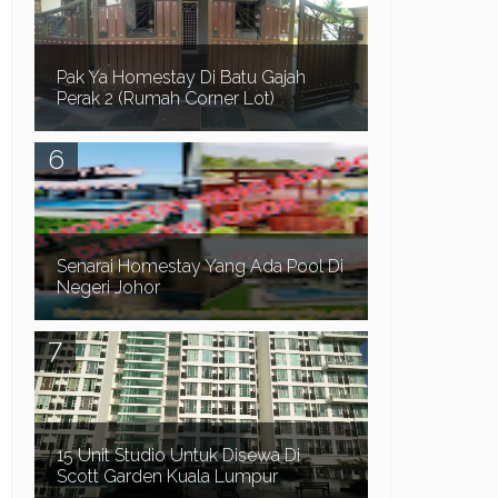
ke Blog Myhomestay4u.net dan terima kasih ker...
Pak Ya Homestay Di Batu Gajah
Perak 2 (Rumah Corner Lot)
Sekiranya anda sedang mencari Homestay di
sekitar kawasan Batu Gajah, Tronoh dan Seri
Iskandar Perak , anda juga perlu memberi
perhatian ...
Senarai Homestay Yang Ada Pool Di
Negeri Johor
Assalamualaikum dan Salam Sejahtera. Dalam
post sebelum ni kita telah pergi ke pantai Timur,
Senarai Homestay Yang Ada Pool Di Terengganu ...
15 Unit Studio Untuk Disewa Di
Scott Garden Kuala Lumpur