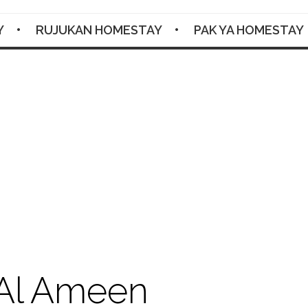
Y
RUJUKAN HOMESTAY
PAK YA HOMESTAY
Facebook
Twitter
Google+
Pinterest
RSS
Al Ameen