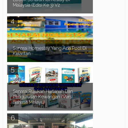
Malaysia (Edisi Ke 3) V2
Dah Penat Mencari Homestay?? Biar saya bantu
anda mendapatkan Homestay yang anda
perlukan.. Adakah anda menghadapi masalah
seperti b...
Senarai Homestay Yang Ada Pool Di
Kelantan
Assalamualaikum dan Salam Sejahtera. Waktu
musim cuti sekolah biasanya ramai orang
mencari Homestay di Pantai Timur. Terutamanya
di negeri...
Senarai Rujukan Hartanah Dan
Pengurusan Kewangan (Versi
Bahasa Melayu)
Assalamualaikum dan Salam Sejahtera.. Terlebih
dahulu kami ingin mengucapkan selamat datang