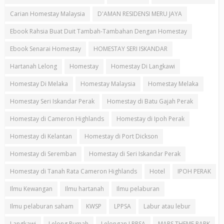
Carian Homestay Malaysia
D'AMAN RESIDENSI MERU JAYA
Ebook Rahsia Buat Duit Tambah-Tambahan Dengan Homestay
Ebook Senarai Homestay
HOMESTAY SERI ISKANDAR
Hartanah Lelong
Homestay
Homestay Di Langkawi
Homestay Di Melaka
Homestay Malaysia
Homestay Melaka
Homestay Seri Iskandar Perak
Homestay di Batu Gajah Perak
Homestay di Cameron Highlands
Homestay di Ipoh Perak
Homestay di Kelantan
Homestay di Port Dickson
Homestay di Seremban
Homestay di Seri Iskandar Perak
Homestay di Tanah Rata Cameron Highlands
Hotel
IPOH PERAK
Ilmu Kewangan
Ilmu hartanah
Ilmu pelaburan
Ilmu pelaburan saham
KWSP
LPPSA
Labur atau lebur
Langkawi
Lelong Rumah
Lelongan LPPSA
MAPS THEME PARK