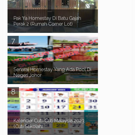
ke Blog Myhomestay4u.net dan terima kasih ker...
Pak Ya Homestay Di Batu Gajah
Perak 2 (Rumah Corner Lot)
Sekiranya anda sedang mencari Homestay di
sekitar kawasan Batu Gajah, Tronoh dan Seri
Iskandar Perak , anda juga perlu memberi
perhatian ...
Senarai Homestay Yang Ada Pool Di
Negeri Johor
Assalamualaikum dan Salam Sejahtera. Dalam
post sebelum ni kita telah pergi ke pantai Timur,
Senarai Homestay Yang Ada Pool Di Terengganu ...
Kalender Cuti-Cuti Malaysia 2023
(Cuti Sekolah)