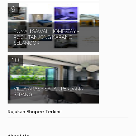
Kalender Cuti-Cuti Malaysia 2023 (cuti sekolah)
untuk rujukan seluruh rakyat Malaysia.
Terutamanya bagi mereka yang sedang
merancang percuti...
RUMAH SAWAH HOMESTAY +
POOL TANJONG KARANG
SELANGOR
Assalamualaikum dan Salam Sejahtera. RUMAH
SAWAH HOMESTAY + POOL TANJONG KARANG
SELANGOR merupakan rumah yang didirikan di
atas tanah lot y...
VILLA ARASY SALAK PERDANA
SEPANG
Assalamualaikum dan Salam Sejahtera. VILLA
Rujukan Shopee Terkini!
ARASY SALAK PERDANA SEPANG merupakan
sebuah rumah mewah Corner Lot 2 tingkat, 4 bilik
tidur dan ...