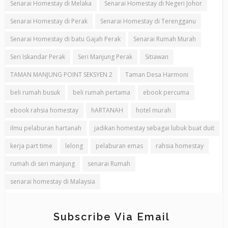
Senarai Homestay di Melaka
Senarai Homestay di Negeri Johor
Senarai Homestay di Perak
Senarai Homestay di Terengganu
Senarai Homestay di batu Gajah Perak
Senarai Rumah Murah
Seri Iskandar Perak
Seri Manjung Perak
Sitiawan
TAMAN MANJUNG POINT SEKSYEN 2
Taman Desa Harmoni
beli rumah busuk
beli rumah pertama
ebook percuma
ebook rahsia homestay
hARTANAH
hotel murah
ilmu pelaburan hartanah
jadikan homestay sebagai lubuk buat duit
kerja part time
lelong
pelaburan emas
rahsia homestay
rumah di seri manjung
senarai Rumah
senarai homestay di Malaysia
Subscribe Via Email