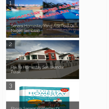
Senarai Homestay Yang Ada Pool Di
Negeri Sembilan
Assalamualaikum dan Salam Sejahtera. Pada
kali ini kita teruskan lagi dengan senarai homestay
yang ada swimming pool di sekitar Negeri Sem...
Pak Ya Homestay Seri Iskandar
Perak
Pak Ya Homestay di Seri Iskandar Perak
merupakan sebuah Homestay 2 tingkat lot tepi,
mempunyai 4 bilik dan 3 bilik air. Homestay yang
bes...
Ebook Senarai Homestay Di