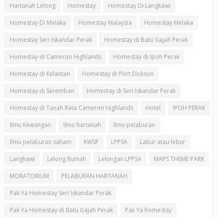
Hartanah Lelong
Homestay
Homestay Di Langkawi
Homestay Di Melaka
Homestay Malaysia
Homestay Melaka
Homestay Seri Iskandar Perak
Homestay di Batu Gajah Perak
Homestay di Cameron Highlands
Homestay di Ipoh Perak
Homestay di Kelantan
Homestay di Port Dickson
Homestay di Seremban
Homestay di Seri Iskandar Perak
Homestay di Tanah Rata Cameron Highlands
Hotel
IPOH PERAK
Ilmu Kewangan
Ilmu hartanah
Ilmu pelaburan
Ilmu pelaburan saham
KWSP
LPPSA
Labur atau lebur
Langkawi
Lelong Rumah
Lelongan LPPSA
MAPS THEME PARK
MORATORIUM
PELABURAN HARTANAH
Pak Ya Homestay Seri Iskandar Perak
Pak Ya Homestay di Batu Gajah Perak
Pak Ya homestay