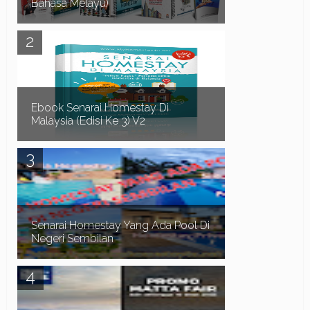
Bahasa Melayu)
Assalamualaikum dan Salam Sejahtera.. Terlebih
dahulu kami ingin mengucapkan selamat datang
ke Blog Myhomestay4u.net dan terima kasih ker...
Ebook Senarai Homestay Di
Malaysia (Edisi Ke 3) V2
Dah Penat Mencari Homestay?? Biar saya bantu
anda mendapatkan Homestay yang anda
perlukan.. Adakah anda menghadapi masalah
seperti b...
Senarai Homestay Yang Ada Pool Di
Negeri Sembilan
Assalamualaikum dan Salam Sejahtera. Pada
kali ini kita teruskan lagi dengan senarai homestay
yang ada swimming pool di sekitar Negeri Sem...