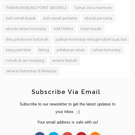
TAMAN MANJUNG POINT SEKSYEN 2
Taman Desa Harmoni
beli rumah busuk
beli rumah pertama
ebook percuma
ebook rahsia homestay
hARTANAH
hotel murah
ilmu pelaburan hartanah
jadikan homestay sebagai lubuk buat duit
kerja part time
lelong
pelaburan emas
rahsia homestay
rumah di seri manjung
senarai Rumah
senarai homestay di Malaysia
Subscribe Via Email
Subscribe to our newsletter to get the latest updates to
your inbox. ;-)
Your email address is safe with us!