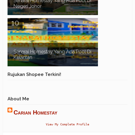
Senarai Homestay Yang Ada Pool Di
Negeri Johor
Assalamualaikum dan Salam Sejahtera. Dalam
post sebelum ni kita telah pergi ke pantai Timur,
Senarai Homestay Yang Ada Pool Di Terengganu ...
Senarai Homestay Yang Ada Pool Di
Kelantan
Assalamualaikum dan Salam Sejahtera. Waktu
Rujukan Shopee Terkini!
musim cuti sekolah biasanya ramai orang
mencari Homestay di Pantai Timur. Terutamanya
di negeri...
About Me
Carian Homestay
View My Complete Profile