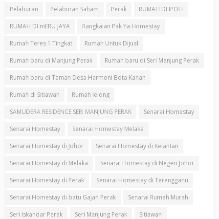
Pelaburan
Pelaburan Saham
Perak
RUMAH DI IPOH
RUMAH DI mERU jAYA
Rangkaian Pak Ya Homestay
Rumah Teres 1 Tingkat
Rumah Untuk Dijual
Rumah baru di Manjung Perak
Rumah baru di Seri Manjung Perak
Rumah baru di Taman Desa Harmoni Bota Kanan
Rumah di Sitiawan
Rumah lelong
SAMUDERA RESIDENCE SERI MANJUNG PERAK
Senarai Homestay
Senarai Homestay
Senarai Homestay Melaka
Senarai Homestay di Johor
Senarai Homestay di Kelantan
Senarai Homestay di Melaka
Senarai Homestay di Negeri Johor
Senarai Homestay di Perak
Senarai Homestay di Terengganu
Senarai Homestay di batu Gajah Perak
Senarai Rumah Murah
Seri Iskandar Perak
Seri Manjung Perak
Sitiawan