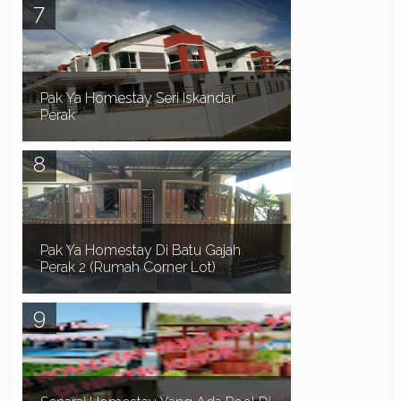
Assalamualaikum dan Salam Sejahtera.. Dalam
post kali ni saya nak share Promosi terkini Air Asia,
iaitu Penerbangan Serendah RM39 sehala. ...
Pak Ya Homestay Seri Iskandar
Perak
Pak Ya Homestay di Seri Iskandar Perak
merupakan sebuah Homestay 2 tingkat lot tepi,
mempunyai 4 bilik dan 3 bilik air. Homestay yang
bes...
Pak Ya Homestay Di Batu Gajah
Perak 2 (Rumah Corner Lot)
Sekiranya anda sedang mencari Homestay di
sekitar kawasan Batu Gajah, Tronoh dan Seri
Iskandar Perak , anda juga perlu memberi
perhatian ...