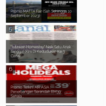
Promo MATTA Fair (Sah Sehingga 10
September 2023)
Assalamualaikum dan Salam Sejahtera. Pada 1-3
September yang lalu berlangsunya satu acara
mempromosikan pakej percutian dalam dan luar
nega...
"Jutawan Homestay" Naik Satu Anak
Tangga! (Kini Di Kedudukan Ke 3
Carta)
Assalamualaikum dan Salam Sejahtera.. Syukur
Alhamdulillah... Kita telah pun berada di Bulan
Ogos bagi tahun 2023.... Hanya tinggal lagi 5 ...
Promo Terkini AIR ASIA :
Penerbangan Serendah RM39
Sehala...