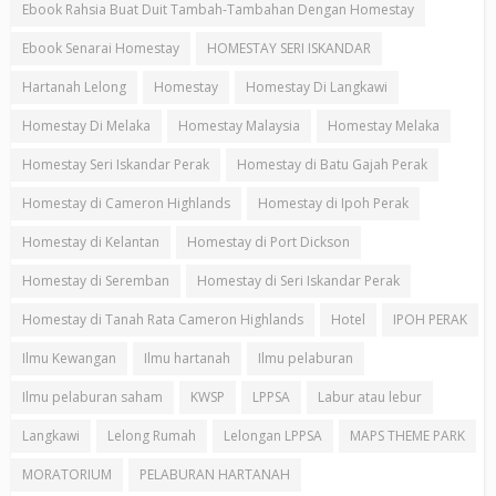
Ebook Rahsia Buat Duit Tambah-Tambahan Dengan Homestay
Ebook Senarai Homestay
HOMESTAY SERI ISKANDAR
Hartanah Lelong
Homestay
Homestay Di Langkawi
Homestay Di Melaka
Homestay Malaysia
Homestay Melaka
Homestay Seri Iskandar Perak
Homestay di Batu Gajah Perak
Homestay di Cameron Highlands
Homestay di Ipoh Perak
Homestay di Kelantan
Homestay di Port Dickson
Homestay di Seremban
Homestay di Seri Iskandar Perak
Homestay di Tanah Rata Cameron Highlands
Hotel
IPOH PERAK
Ilmu Kewangan
Ilmu hartanah
Ilmu pelaburan
Ilmu pelaburan saham
KWSP
LPPSA
Labur atau lebur
Langkawi
Lelong Rumah
Lelongan LPPSA
MAPS THEME PARK
MORATORIUM
PELABURAN HARTANAH