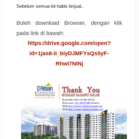
Sebelum semua lot habis terjual..
Boleh download Browser, dengan klik
pada link di bawah:
https://drive.google.com/open?
id=1jas8-iI_biyDJMFYsQs5yF-
RhwI7NINj