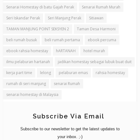
Senarai Homestay di batu Gajah Perak
Senarai Rumah Murah
Seri Iskandar Perak
Seri Manjung Perak
Sitiawan
TAMAN MANJUNG POINT SEKSYEN 2
Taman Desa Harmoni
beli rumah busuk
beli rumah pertama
ebook percuma
ebook rahsia homestay
hARTANAH
hotel murah
ilmu pelaburan hartanah
jadikan homestay sebagai lubuk buat duit
kerja part time
lelong
pelaburan emas
rahsia homestay
rumah di seri manjung
senarai Rumah
senarai homestay di Malaysia
Subscribe Via Email
Subscribe to our newsletter to get the latest updates to
your inbox. ;-)