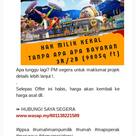
Apa tunggu lagi? PM segera untuk maklumat projek 
details lebih lanjut !. 
.
Selepas Offer ini habis, harga akan kembali ke 
harga asal dll.
⏩ HUBUNGI SAYA SEGERA
www.wasap.my/6
01138221589
#lppsa #rumahmampumilik #rumah #mapsperak 
#meruraya #damanresidensi