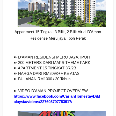
Appartment 15 Tingkat, 3 Bilik, 2 Bilik Air di D'Aman
Residense Meru jaya, Ipoh Perak
⏩ D'AMAN RESIDENSI MERU JAYA, IPOH
⏩ 200 METERS DARI MAPS THEME PARK
⏩ APARTMENT 15 TINGKAT 3R/2B
⏩ HARGA DARI RM209K++ KE ATAS
⏩ BULANAN RM1000 / 30 Tahun
⏩ VIDEO D’AMAN PROJECT OVERVIEW
https://www.facebook.com/CarianHomestayDiM
alaysia/videos/227603707783917/