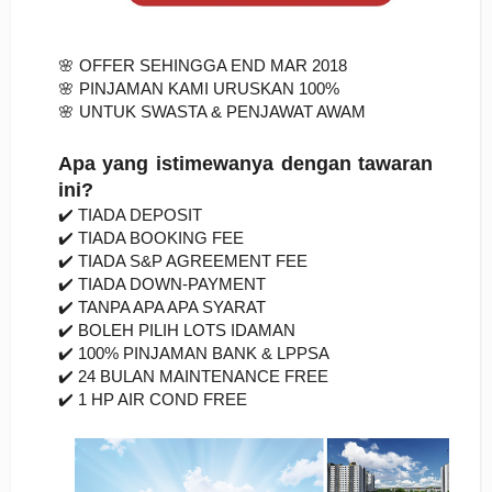
🌸 OFFER SEHINGGA END MAR 2018
🌸 PINJAMAN KAMI URUSKAN 100%
🌸 UNTUK SWASTA & PENJAWAT AWAM
Apa yang istimewanya dengan tawaran 
ini?
✔️ TIADA DEPOSIT
✔️ TIADA BOOKING FEE
✔️ TIADA S&P AGREEMENT FEE
✔️ TIADA DOWN-PAYMENT
✔️ TANPA APA APA SYARAT
✔️ BOLEH PILIH LOTS IDAMAN
✔️ 100% PINJAMAN BANK & LPPSA
✔️ 24 BULAN MAINTENANCE FREE
✔️ 1 HP AIR COND FREE 