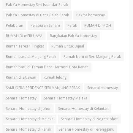
Pak Ya Homestay Seri Iskandar Perak
Pak Ya Homestay di Batu Gajah Perak
Pak Ya homestay
Pelaburan
Pelaburan Saham
Perak
RUMAH DI IPOH
RUMAH DI mERU jAYA
Rangkaian Pak Ya Homestay
Rumah Teres 1 Tingkat
Rumah Untuk Dijual
Rumah baru di Manjung Perak
Rumah baru di Seri Manjung Perak
Rumah baru di Taman Desa Harmoni Bota Kanan
Rumah di Sitiawan
Rumah lelong
SAMUDERA RESIDENCE SERI MANJUNG PERAK
Senarai Homestay
Senarai Homestay
Senarai Homestay Melaka
Senarai Homestay di Johor
Senarai Homestay di Kelantan
Senarai Homestay di Melaka
Senarai Homestay di Negeri Johor
Senarai Homestay di Perak
Senarai Homestay di Terengganu