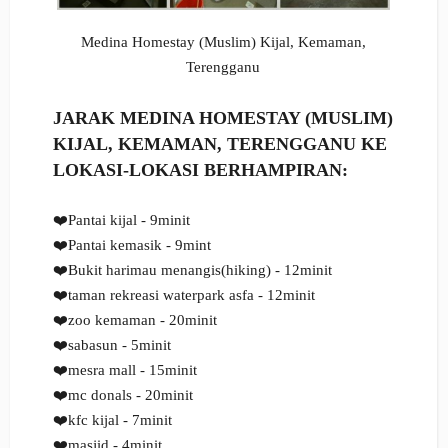
Medina Homestay (Muslim) Kijal, Kemaman,
Terenggan
u
JARAK
MEDINA HOMESTAY (MUSLIM)
KIJAL, KEMAMAN, TERENGGANU
KE
LOKASI-LOKASI BERHAMPIRAN
:
❤️Pantai kijal - 9minit
❤️Pantai kemasik - 9mint
❤️Bukit harimau menangis(hiking) - 12minit
❤️taman rekreasi waterpark asfa - 12minit
❤️zoo kemaman - 20minit
❤️sabasun - 5minit
❤️mesra mall - 15minit
❤️mc donals - 20minit
❤️kfc kijal - 7minit
❤️masjid - 4minit