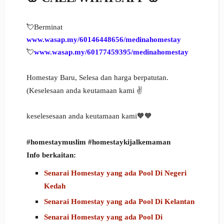
💘Berminat
www.wasap.my/60146448656/medinahomestay
💘
www.wasap.my/60177459395/medinahomestay
Homestay Baru, Selesa dan harga berpatutan.
(Keselesaan anda keutamaan kami ✌️
keselesesaan anda keutamaan kami🧡🧡
#homestaymuslim
#homestaykijalkemaman
Info berkaitan:
Senarai Homestay yang ada Pool Di Negeri
Kedah
Senarai Homestay yang ada Pool Di Kelantan
Senarai Homestay yang ada Pool Di