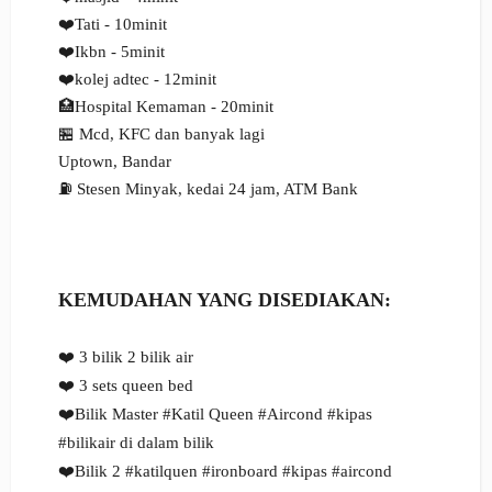
❤️Tati - 10minit
❤️Ikbn - 5minit
❤️kolej adtec - 12minit
🏥Hospital Kemaman - 20minit
🏪 Mcd, KFC dan banyak lagi
Uptown, Bandar
⛽ Stesen Minyak, kedai 24 jam, ATM Bank
KEMUDAHAN YANG DISEDIAKAN:
❤️ 3 bilik 2 bilik air
❤️ 3 sets queen bed
❤️Bilik Master #Katil Queen #Aircond #kipas
#bilikair di dalam bilik
❤️Bilik 2 #katilquen #ironboard #kipas #aircond