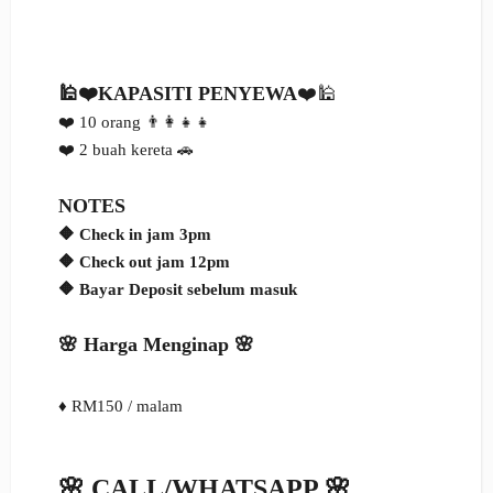
🕌❤️
KAPASITI PENYEWA
❤️🕌
❤️ 10 orang 👨‍👩‍👧‍👧
❤️
2 buah kereta 🚗
NOTES
🔶
Check in jam 3pm
🔶 Check out jam 12pm
🔶 Bayar Deposit sebelum masuk
🌸 Harga Menginap 🌸
♦️ RM150 / malam
🌸 CALL/WHATSAPP 🌸