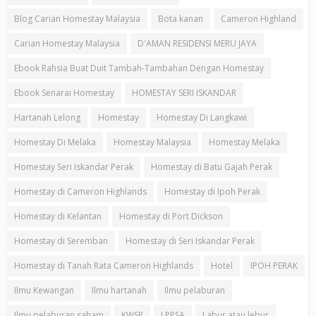
Blog Carian Homestay Malaysia
Bota kanan
Cameron Highland
Carian Homestay Malaysia
D'AMAN RESIDENSI MERU JAYA
Ebook Rahsia Buat Duit Tambah-Tambahan Dengan Homestay
Ebook Senarai Homestay
HOMESTAY SERI ISKANDAR
Hartanah Lelong
Homestay
Homestay Di Langkawi
Homestay Di Melaka
Homestay Malaysia
Homestay Melaka
Homestay Seri Iskandar Perak
Homestay di Batu Gajah Perak
Homestay di Cameron Highlands
Homestay di Ipoh Perak
Homestay di Kelantan
Homestay di Port Dickson
Homestay di Seremban
Homestay di Seri Iskandar Perak
Homestay di Tanah Rata Cameron Highlands
Hotel
IPOH PERAK
Ilmu Kewangan
Ilmu hartanah
Ilmu pelaburan
Ilmu pelaburan saham
KWSP
LPPSA
Labur atau lebur