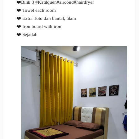
❤️Bilik 3 #Katilquen#aircond#hairdryer
❤️ Towel each room
❤️ Extra Toto dan bantal, tilam
❤️ Iron board with iron
❤️ Sejadah