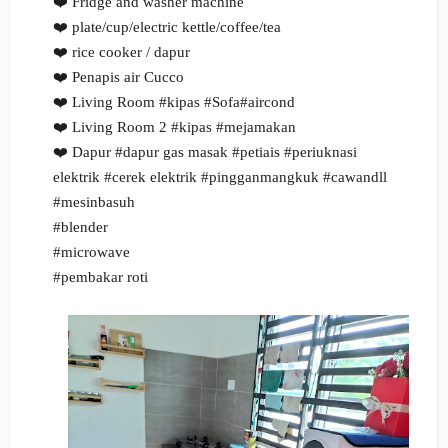
❤️ Fridge and washer machine
️❤️ plate/cup/electric kettle/coffee/tea
❤️ rice cooker / dapur
❤️ Penapis air Cucco
❤️ Living Room #kipas #Sofa#aircond
❤️ Living Room 2 #kipas #mejamakan
❤️ Dapur #dapur gas masak #petiais #periuknasi
elektrik #cerek elektrik #pingganmangkuk #cawandll
#mesinbasuh
#blender
#microwave
#pembakar roti