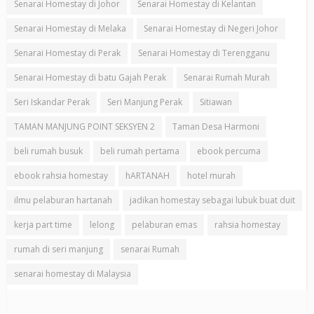
Senarai Homestay di Johor
Senarai Homestay di Kelantan
Senarai Homestay di Melaka
Senarai Homestay di Negeri Johor
Senarai Homestay di Perak
Senarai Homestay di Terengganu
Senarai Homestay di batu Gajah Perak
Senarai Rumah Murah
Seri Iskandar Perak
Seri Manjung Perak
Sitiawan
TAMAN MANJUNG POINT SEKSYEN 2
Taman Desa Harmoni
beli rumah busuk
beli rumah pertama
ebook percuma
ebook rahsia homestay
hARTANAH
hotel murah
ilmu pelaburan hartanah
jadikan homestay sebagai lubuk buat duit
kerja part time
lelong
pelaburan emas
rahsia homestay
rumah di seri manjung
senarai Rumah
senarai homestay di Malaysia