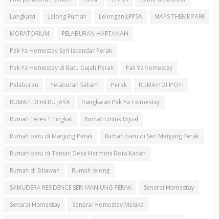
Langkawi
Lelong Rumah
Lelongan LPPSA
MAPS THEME PARK
MORATORIUM
PELABURAN HARTANAH
Pak Ya Homestay Seri Iskandar Perak
Pak Ya Homestay di Batu Gajah Perak
Pak Ya homestay
Pelaburan
Pelaburan Saham
Perak
RUMAH DI IPOH
RUMAH DI mERU jAYA
Rangkaian Pak Ya Homestay
Rumah Teres 1 Tingkat
Rumah Untuk Dijual
Rumah baru di Manjung Perak
Rumah baru di Seri Manjung Perak
Rumah baru di Taman Desa Harmoni Bota Kanan
Rumah di Sitiawan
Rumah lelong
SAMUDERA RESIDENCE SERI MANJUNG PERAK
Senarai Homestay
Senarai Homestay
Senarai Homestay Melaka