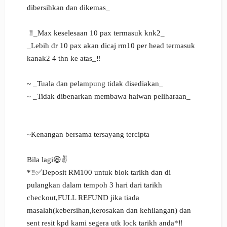
dibersihkan dan dikemas_
‼️_Max keselesaan 10 pax termasuk knk2_
_Lebih dr 10 pax akan dicaj rm10 per head termasuk
kanak2 4 thn ke atas_‼️
~ _Tuala dan pelampung tidak disediakan_
~ _Tidak dibenarkan membawa haiwan peliharaan_
~Kenangan bersama tersayang tercipta
Bila lagi😆✌️
*‼️✅Deposit RM100 untuk blok tarikh dan di
pulangkan dalam tempoh 3 hari dari tarikh
checkout,FULL REFUND jika tiada
masalah(kebersihan,kerosakan dan kehilangan) dan
sent resit kpd kami segera utk lock tarikh anda*‼️