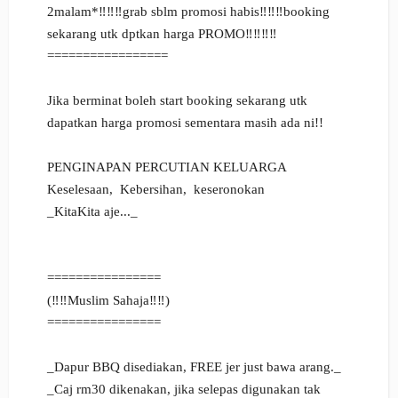
2malam*‼️‼️‼️grab sblm promosi habis‼️‼️‼️booking
sekarang utk dptkan harga PROMO‼️‼️‼️‼️
=================
Jika berminat boleh start booking sekarang utk
dapatkan harga promosi sementara masih ada ni!!
PENGINAPAN PERCUTIAN KELUARGA
Keselesaan, Kebersihan, keseronokan
_KitaKita aje..._
================
(‼️‼️Muslim Sahaja‼️‼️)
================
_Dapur BBQ disediakan, FREE jer just bawa arang._
_Caj rm30 dikenakan, jika selepas digunakan tak