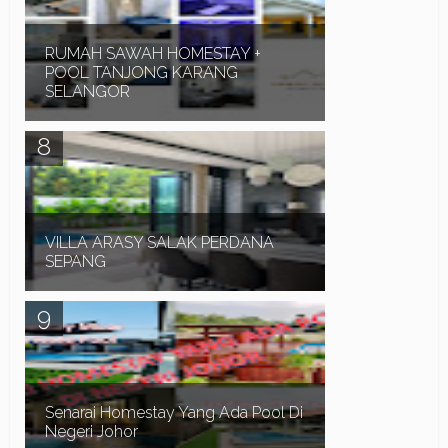
Iskandar Perak , anda juga perlu memberi
perhatian ...
RUMAH SAWAH HOMESTAY +
POOL TANJONG KARANG
SELANGOR
Assalamualaikum dan Salam Sejahtera. RUMAH
SAWAH HOMESTAY + POOL TANJONG KARANG
SELANGOR merupakan rumah yang didirikan di
atas tanah lot y...
VILLA ARASY SALAK PERDANA
SEPANG
Assalamualaikum dan Salam Sejahtera. VILLA
ARASY SALAK PERDANA SEPANG merupakan
sebuah rumah mewah Corner Lot 2 tingkat, 4 bilik
tidur dan ...
Senarai Homestay Yang Ada Pool Di
Negeri Johor