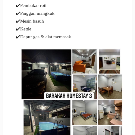
✔️Pembakar roti
✔️Pinggan mangkuk
✔️Mesin basuh
✔️Kettle
✔️Dapur gas & alat memasak