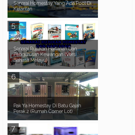
Senarai Homestay Yang Ada Pool Di
Kelantan
Assalamualaikum dan Salam Sejahtera. Waktu
musim cuti sekolah biasanya ramai orang
mencari Homestay di Pantai Timur. Terutamanya
di negeri...
Senarai Rujukan Hartanah Dan
Pengurusan Kewangan (Versi
Bahasa Melayu)
Assalamualaikum dan Salam Sejahtera.. Terlebih
dahulu kami ingin mengucapkan selamat datang
ke Blog Myhomestay4u.net dan terima kasih ker...
Pak Ya Homestay Di Batu Gajah
Perak 2 (Rumah Corner Lot)
Sekiranya anda sedang mencari Homestay di
sekitar kawasan Batu Gajah, Tronoh dan Seri