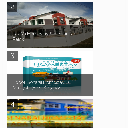
Assalamualaikum dan Salam Sejahtera. Pada
kali ini kita teruskan lagi dengan senarai homestay
yang ada swimming pool di sekitar Negeri Sem...
Pak Ya Homestay Seri Iskandar
Perak
Pak Ya Homestay di Seri Iskandar Perak
merupakan sebuah Homestay 2 tingkat lot tepi,
mempunyai 4 bilik dan 3 bilik air. Homestay yang
bes...
Ebook Senarai Homestay Di
Malaysia (Edisi Ke 3) V2
Dah Penat Mencari Homestay?? Biar saya bantu
anda mendapatkan Homestay yang anda
perlukan.. Adakah anda menghadapi masalah
seperti b...