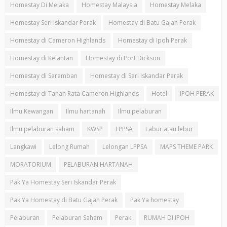
Homestay Di Melaka
Homestay Malaysia
Homestay Melaka
Homestay Seri Iskandar Perak
Homestay di Batu Gajah Perak
Homestay di Cameron Highlands
Homestay di Ipoh Perak
Homestay di Kelantan
Homestay di Port Dickson
Homestay di Seremban
Homestay di Seri Iskandar Perak
Homestay di Tanah Rata Cameron Highlands
Hotel
IPOH PERAK
Ilmu Kewangan
Ilmu hartanah
Ilmu pelaburan
Ilmu pelaburan saham
KWSP
LPPSA
Labur atau lebur
Langkawi
Lelong Rumah
Lelongan LPPSA
MAPS THEME PARK
MORATORIUM
PELABURAN HARTANAH
Pak Ya Homestay Seri Iskandar Perak
Pak Ya Homestay di Batu Gajah Perak
Pak Ya homestay
Pelaburan
Pelaburan Saham
Perak
RUMAH DI IPOH