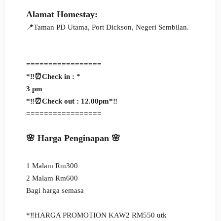
Alamat Homestay:
📍
Taman PD Utama, Port Dickson, Negeri Sembilan.
=================
*‼️⏰Check in : *
3 pm
*‼️⏰Check out : 12.00pm*‼️
=================
🌸 Harga Penginapan 🌸
1 Malam Rm300
2 Malam Rm600
Bagi harga semasa
*‼️HARGA PROMOTION KAW2 RM550 utk