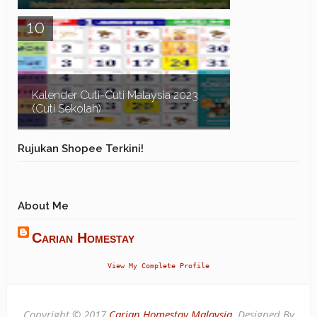
Assalamualaikum dan Salam Sejahtera. Dalam
post sebelum ni kita telah pergi ke pantai Timur,
Senarai Homestay Yang Ada Pool Di Terengganu ...
Kalender Cuti-Cuti Malaysia 2023
(Cuti Sekolah)
Kalender Cuti-Cuti Malaysia 2023 (cuti sekolah)
Rujukan Shopee Terkini!
untuk rujukan seluruh rakyat Malaysia.
Terutamanya bagi mereka yang sedang
merancang percuti...
About Me
Carian Homestay
View My Complete Profile
Copyright © 2017
Carian Homestay Malaysia
. Designed By