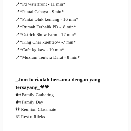
📍*Pd waterfront - 11 min*
📍*Pantai Cahaya - 9min*
📍*Pantai teluk kemang - 16 min*
📍*Rumah Terbalik PD -18 min*
📍*Ostrich Show Farm - 17 min*
📍*King Char kuehteow -7 min*
📍*Cafe kg kaw - 10 min*
📍*Muzium Tentera Darat - 8 min*
_Jom beriadah bersama dengan yang
tersayang_❤❤
👪 Family Gathering
👪 Family Day
👭 Reunion Classmate
🛀 Rest n Rileks