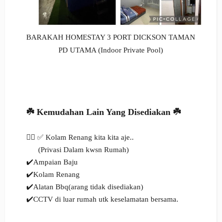
BARAKAH HOMESTAY 3 PORT DICKSON TAMAN
PD UTAMA (Indoor Private Pool)
☘️
Kemudahan Lain Yang Disediakan
☘️
🏊‍♂️
✅ Kolam Renang kita kita aje..
(Privasi Dalam kwsn Rumah)
✔️Ampaian Baju
✔️Kolam Renang
✔️Alatan Bbq(arang tidak disediakan)
✔️CCTV di luar rumah utk keselamatan bersama.