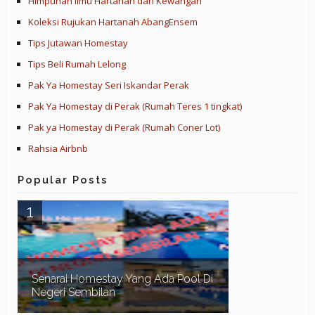
Himpunan Ilmu Hartanah dan Kewangan
Koleksi Rujukan Hartanah AbangEnsem
Tips Jutawan Homestay
Tips Beli Rumah Lelong
Pak Ya Homestay Seri Iskandar Perak
Pak Ya Homestay di Perak (Rumah Teres 1 tingkat)
Pak ya Homestay di Perak (Rumah Coner Lot)
Rahsia Airbnb
Popular Posts
Senarai Homestay Yang Ada Pool Di
Negeri Sembilan