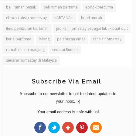
beli rumah busuk
beli rumah pertama
ebook percuma
ebook rahsia homestay
hARTANAH
hotel murah
ilmu pelaburan hartanah
jadikan homestay sebagai lubuk buat duit
kerja part time
lelong
pelaburan emas
rahsia homestay
rumah di seri manjung
senarai Rumah
senarai homestay di Malaysia
Subscribe Via Email
Subscribe to our newsletter to get the latest updates to
your inbox. ;-)
Your email address is safe with us!