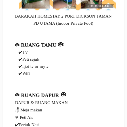
BARAKAH HOMESTAY 2 PORT DICKSON TAMAN
PD UTAMA (Indoor Private Pool)
☘️
☘️
RUANG TAMU
✔️TV
✔️Peti sejuk
✔️njoi tv or mytv
✔️Wifi
☘️
☘️
RUANG DAPUR
DAPUR & RUANG MAKAN
🪑 Meja makan
❄ Peti Ais
✔️Periuk Nasi