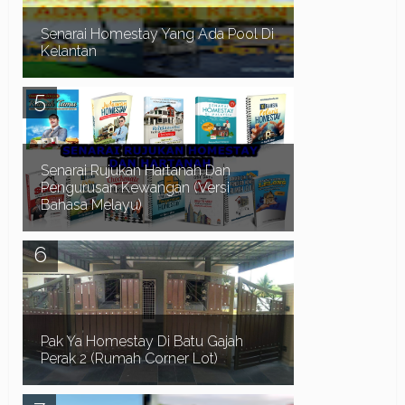
seperti b...
Senarai Homestay Yang Ada Pool Di
Kelantan
Assalamualaikum dan Salam Sejahtera. Waktu
musim cuti sekolah biasanya ramai orang
mencari Homestay di Pantai Timur. Terutamanya
di negeri...
Senarai Rujukan Hartanah Dan
Pengurusan Kewangan (Versi
Bahasa Melayu)
Assalamualaikum dan Salam Sejahtera.. Terlebih
dahulu kami ingin mengucapkan selamat datang
ke Blog Myhomestay4u.net dan terima kasih ker...
Pak Ya Homestay Di Batu Gajah
Perak 2 (Rumah Corner Lot)
Sekiranya anda sedang mencari Homestay di