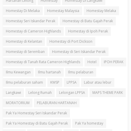
Hartanah Lelong
Homestay
Homestay Di Langkawi
Homestay Di Melaka
Homestay Malaysia
Homestay Melaka
Homestay Seri Iskandar Perak
Homestay di Batu Gajah Perak
Homestay di Cameron Highlands
Homestay di Ipoh Perak
Homestay di Kelantan
Homestay di Port Dickson
Homestay di Seremban
Homestay di Seri Iskandar Perak
Homestay di Tanah Rata Cameron Highlands
Hotel
IPOH PERAK
Ilmu Kewangan
Ilmu hartanah
Ilmu pelaburan
Ilmu pelaburan saham
KWSP
LPPSA
Labur atau lebur
Langkawi
Lelong Rumah
Lelongan LPPSA
MAPS THEME PARK
MORATORIUM
PELABURAN HARTANAH
Pak Ya Homestay Seri Iskandar Perak
Pak Ya Homestay di Batu Gajah Perak
Pak Ya homestay