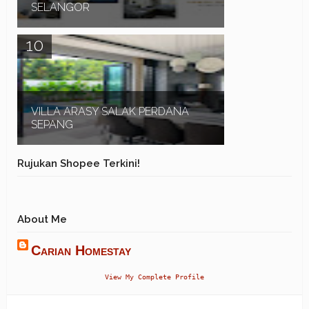
SELANGOR
Assalamualaikum dan Salam Sejahtera. RUMAH
SAWAH HOMESTAY + POOL TANJONG KARANG
SELANGOR merupakan rumah yang didirikan di
atas tanah lot y...
VILLA ARASY SALAK PERDANA
SEPANG
Assalamualaikum dan Salam Sejahtera. VILLA
Rujukan Shopee Terkini!
ARASY SALAK PERDANA SEPANG merupakan
sebuah rumah mewah Corner Lot 2 tingkat, 4 bilik
tidur dan ...
About Me
Carian Homestay
View My Complete Profile