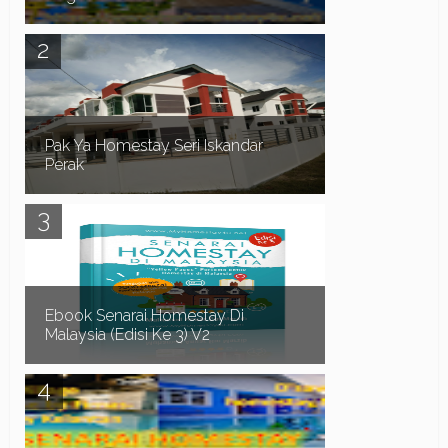
Assalamualaikum dan Salam Sejahtera. Pada
kali ini kita teruskan lagi dengan senarai homestay
yang ada swimming pool di sekitar Negeri Sem...
Pak Ya Homestay Seri Iskandar
Perak
Pak Ya Homestay di Seri Iskandar Perak
merupakan sebuah Homestay 2 tingkat lot tepi,
mempunyai 4 bilik dan 3 bilik air. Homestay yang
bes...
Ebook Senarai Homestay Di
Malaysia (Edisi Ke 3) V2
Dah Penat Mencari Homestay?? Biar saya bantu
anda mendapatkan Homestay yang anda
perlukan.. Adakah anda menghadapi masalah