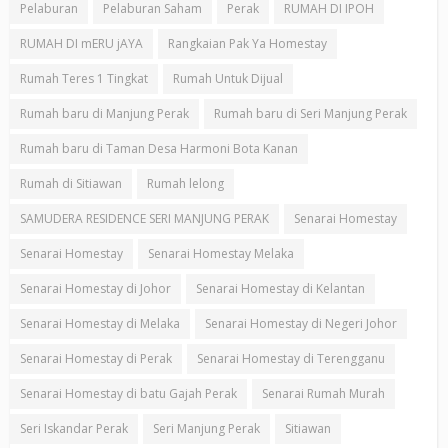
Pelaburan
Pelaburan Saham
Perak
RUMAH DI IPOH
RUMAH DI mERU jAYA
Rangkaian Pak Ya Homestay
Rumah Teres 1 Tingkat
Rumah Untuk Dijual
Rumah baru di Manjung Perak
Rumah baru di Seri Manjung Perak
Rumah baru di Taman Desa Harmoni Bota Kanan
Rumah di Sitiawan
Rumah lelong
SAMUDERA RESIDENCE SERI MANJUNG PERAK
Senarai Homestay
Senarai Homestay
Senarai Homestay Melaka
Senarai Homestay di Johor
Senarai Homestay di Kelantan
Senarai Homestay di Melaka
Senarai Homestay di Negeri Johor
Senarai Homestay di Perak
Senarai Homestay di Terengganu
Senarai Homestay di batu Gajah Perak
Senarai Rumah Murah
Seri Iskandar Perak
Seri Manjung Perak
Sitiawan