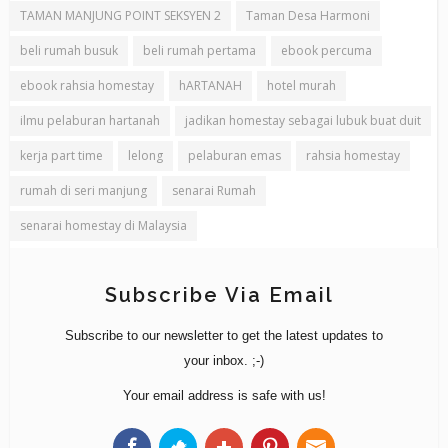
TAMAN MANJUNG POINT SEKSYEN 2
Taman Desa Harmoni
beli rumah busuk
beli rumah pertama
ebook percuma
ebook rahsia homestay
hARTANAH
hotel murah
ilmu pelaburan hartanah
jadikan homestay sebagai lubuk buat duit
kerja part time
lelong
pelaburan emas
rahsia homestay
rumah di seri manjung
senarai Rumah
senarai homestay di Malaysia
Subscribe Via Email
Subscribe to our newsletter to get the latest updates to
your inbox. ;-)
Your email address is safe with us!