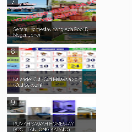
sekitar kawasan Batu Gajah, Tronoh dan Seri
Iskandar Perak , anda juga perlu memberi
perhatian ...
Senarai Homestay Yang Ada Pool Di
Negeri Johor
Assalamualaikum dan Salam Sejahtera. Dalam
post sebelum ni kita telah pergi ke pantai Timur,
Senarai Homestay Yang Ada Pool Di Terengganu ...
Kalender Cuti-Cuti Malaysia 2023
(Cuti Sekolah)
Kalender Cuti-Cuti Malaysia 2023 (cuti sekolah)
untuk rujukan seluruh rakyat Malaysia.
Terutamanya bagi mereka yang sedang
merancang percuti...
RUMAH SAWAH HOMESTAY +
POOL TANJONG KARANG