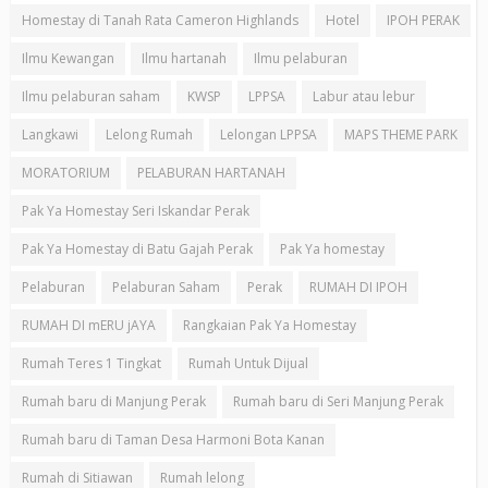
Homestay di Tanah Rata Cameron Highlands
Hotel
IPOH PERAK
Ilmu Kewangan
Ilmu hartanah
Ilmu pelaburan
Ilmu pelaburan saham
KWSP
LPPSA
Labur atau lebur
Langkawi
Lelong Rumah
Lelongan LPPSA
MAPS THEME PARK
MORATORIUM
PELABURAN HARTANAH
Pak Ya Homestay Seri Iskandar Perak
Pak Ya Homestay di Batu Gajah Perak
Pak Ya homestay
Pelaburan
Pelaburan Saham
Perak
RUMAH DI IPOH
RUMAH DI mERU jAYA
Rangkaian Pak Ya Homestay
Rumah Teres 1 Tingkat
Rumah Untuk Dijual
Rumah baru di Manjung Perak
Rumah baru di Seri Manjung Perak
Rumah baru di Taman Desa Harmoni Bota Kanan
Rumah di Sitiawan
Rumah lelong