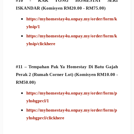
#10 - KAK YONG HOMESTAY SERI
ISKANDAR
(Komisyen RM20.00 - RM75.00)
https://myhomestay4u.onpay.my/order/form/k
yhsip/1
https://myhomestay4u.onpay.my/order/form/k
yhsip/clickhere
#11 –
Tempahan
Pak Ya Homestay Di Batu Gajah
Perak 2 (Rumah Corner Lot)
(Komisyen RM10.00 -
RM50.00)
https://myhomestay4u.onpay.my/order/form/p
yhsbgprcl/1
https://myhomestay4u.onpay.my/order/form/p
yhsbgprcl/clickhere