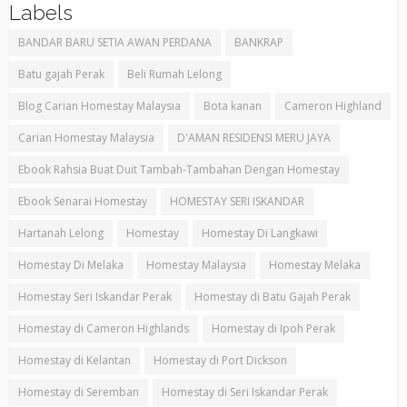
Labels
BANDAR BARU SETIA AWAN PERDANA
BANKRAP
Batu gajah Perak
Beli Rumah Lelong
Blog Carian Homestay Malaysia
Bota kanan
Cameron Highland
Carian Homestay Malaysia
D'AMAN RESIDENSI MERU JAYA
Ebook Rahsia Buat Duit Tambah-Tambahan Dengan Homestay
Ebook Senarai Homestay
HOMESTAY SERI ISKANDAR
Hartanah Lelong
Homestay
Homestay Di Langkawi
Homestay Di Melaka
Homestay Malaysia
Homestay Melaka
Homestay Seri Iskandar Perak
Homestay di Batu Gajah Perak
Homestay di Cameron Highlands
Homestay di Ipoh Perak
Homestay di Kelantan
Homestay di Port Dickson
Homestay di Seremban
Homestay di Seri Iskandar Perak