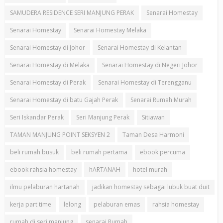
SAMUDERA RESIDENCE SERI MANJUNG PERAK
Senarai Homestay
Senarai Homestay
Senarai Homestay Melaka
Senarai Homestay di Johor
Senarai Homestay di Kelantan
Senarai Homestay di Melaka
Senarai Homestay di Negeri Johor
Senarai Homestay di Perak
Senarai Homestay di Terengganu
Senarai Homestay di batu Gajah Perak
Senarai Rumah Murah
Seri Iskandar Perak
Seri Manjung Perak
Sitiawan
TAMAN MANJUNG POINT SEKSYEN 2
Taman Desa Harmoni
beli rumah busuk
beli rumah pertama
ebook percuma
ebook rahsia homestay
hARTANAH
hotel murah
ilmu pelaburan hartanah
jadikan homestay sebagai lubuk buat duit
kerja part time
lelong
pelaburan emas
rahsia homestay
rumah di seri manjung
senarai Rumah