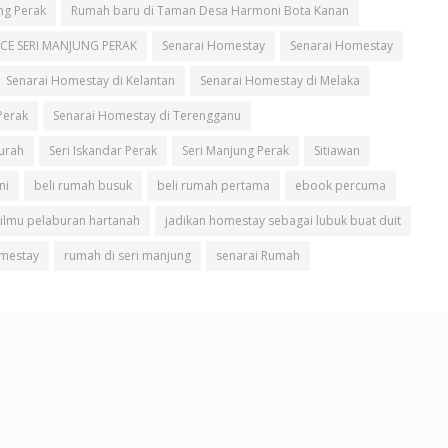
ng Perak
Rumah baru di Taman Desa Harmoni Bota Kanan
CE SERI MANJUNG PERAK
Senarai Homestay
Senarai Homestay
Senarai Homestay di Kelantan
Senarai Homestay di Melaka
Perak
Senarai Homestay di Terengganu
urah
Seri Iskandar Perak
Seri Manjung Perak
Sitiawan
ni
beli rumah busuk
beli rumah pertama
ebook percuma
ilmu pelaburan hartanah
jadikan homestay sebagai lubuk buat duit
omestay
rumah di seri manjung
senarai Rumah