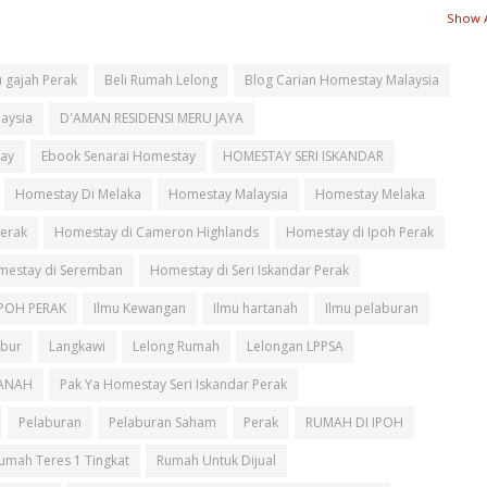
Show A
 gajah Perak
Beli Rumah Lelong
Blog Carian Homestay Malaysia
aysia
D'AMAN RESIDENSI MERU JAYA
ay
Ebook Senarai Homestay
HOMESTAY SERI ISKANDAR
Homestay Di Melaka
Homestay Malaysia
Homestay Melaka
Perak
Homestay di Cameron Highlands
Homestay di Ipoh Perak
estay di Seremban
Homestay di Seri Iskandar Perak
IPOH PERAK
Ilmu Kewangan
Ilmu hartanah
Ilmu pelaburan
ebur
Langkawi
Lelong Rumah
Lelongan LPPSA
ANAH
Pak Ya Homestay Seri Iskandar Perak
Pelaburan
Pelaburan Saham
Perak
RUMAH DI IPOH
umah Teres 1 Tingkat
Rumah Untuk Dijual