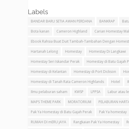
Labels
BANDAR BARU SETIA AWAN PERDANA
BANKRAP
Batu
Bota kanan
Cameron Highland
Carian Homestay Mal
Ebook Rahsia Buat Duit Tambah-Tambahan Dengan Homest
Hartanah Lelong
Homestay
Homestay Di Langkawi
Homestay Seri Iskandar Perak
Homestay di Batu Gajah 
Homestay di Kelantan
Homestay di Port Dickson
Hom
Homestay di Tanah Rata Cameron Highlands
Hotel
Ilmu pelaburan saham
KWSP
LPPSA
Labur atau l
MAPS THEME PARK
MORATORIUM
PELABURAN HART
Pak Ya Homestay di Batu Gajah Perak
Pak Ya homestay
RUMAH DI mERU jAYA
Rangkaian Pak Ya Homestay
R