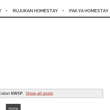
Y
RUJUKAN HOMESTAY
PAK YA HOMESTAY
Facebook
Twitter
Google+
Pinterest
RSS
 label
KWSP
.
Show all posts
Home