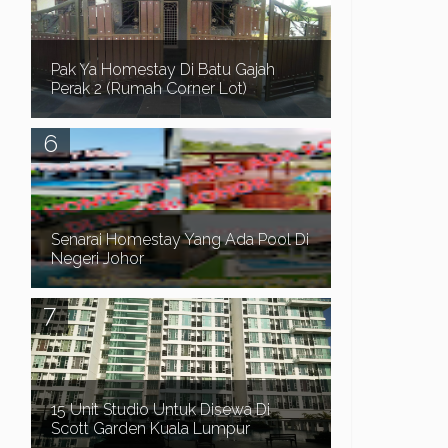
ke Blog Myhomestay4u.net dan terima kasih ker...
Pak Ya Homestay Di Batu Gajah
Perak 2 (Rumah Corner Lot)
Sekiranya anda sedang mencari Homestay di
sekitar kawasan Batu Gajah, Tronoh dan Seri
Iskandar Perak , anda juga perlu memberi
perhatian ...
Senarai Homestay Yang Ada Pool Di
Negeri Johor
Assalamualaikum dan Salam Sejahtera. Dalam
post sebelum ni kita telah pergi ke pantai Timur,
Senarai Homestay Yang Ada Pool Di Terengganu ...
15 Unit Studio Untuk Disewa Di
Scott Garden Kuala Lumpur