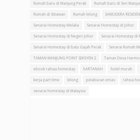
Rumah baru di Manjung Perak
Rumah baru di Seri Manju
Rumah di Sitiawan
Rumah lelong
SAMUDERA RESIDEN
Senarai Homestay Melaka
Senarai Homestay di Johor
Senarai Homestay di Negeri Johor
Senarai Homestay di 
Senarai Homestay di batu Gajah Perak
Senarai Rumah M
TAMAN MANJUNG POINT SEKSYEN 2
Taman Desa Harmo
ebook rahsia homestay
hARTANAH
hotel murah
kerja part time
lelong
pelaburan emas
rahsia h
senarai homestay di Malaysia