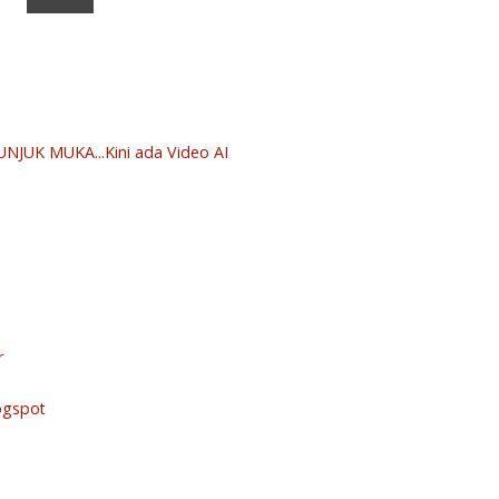
JUK MUKA...Kini ada Video AI
r
ogspot