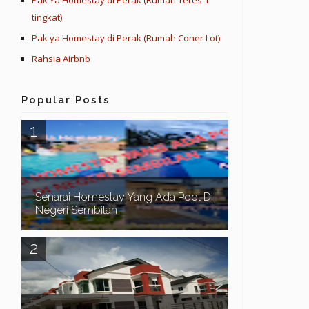
Pak Ya Homestay di Perak (Rumah Teres 1
tingkat)
Pak ya Homestay di Perak (Rumah Coner Lot)
Rahsia Airbnb
Popular Posts
Senarai Homestay Yang Ada Pool Di
Negeri Sembilan
Assalamualaikum dan Salam Sejahtera. Pada
kali ini kita teruskan lagi dengan senarai homestay
yang ada swimming pool di sekitar Negeri Sem...