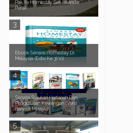
Pak Ya Homestay Seri Iskandar
Perak
Pak Ya Homestay di Seri Iskandar Perak
merupakan sebuah Homestay 2 tingkat lot tepi,
mempunyai 4 bilik dan 3 bilik air. Homestay yang
bes...
Ebook Senarai Homestay Di
Malaysia (Edisi Ke 3) V2
Dah Penat Mencari Homestay?? Biar saya bantu
anda mendapatkan Homestay yang anda
perlukan.. Adakah anda menghadapi masalah
seperti b...
Senarai Rujukan Hartanah Dan
Pengurusan Kewangan (Versi
Bahasa Melayu)
Assalamualaikum dan Salam Sejahtera.. Terlebih
dahulu kami ingin mengucapkan selamat datang