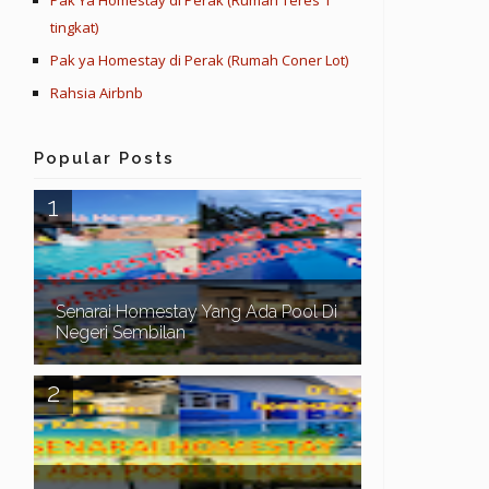
Pak Ya Homestay di Perak (Rumah Teres 1
tingkat)
Pak ya Homestay di Perak (Rumah Coner Lot)
Rahsia Airbnb
Popular Posts
Senarai Homestay Yang Ada Pool Di
Negeri Sembilan
Assalamualaikum dan Salam Sejahtera. Pada
kali ini kita teruskan lagi dengan senarai homestay
yang ada swimming pool di sekitar Negeri Sem...