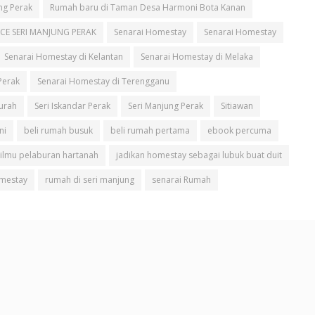
ng Perak
Rumah baru di Taman Desa Harmoni Bota Kanan
CE SERI MANJUNG PERAK
Senarai Homestay
Senarai Homestay
Senarai Homestay di Kelantan
Senarai Homestay di Melaka
Perak
Senarai Homestay di Terengganu
urah
Seri Iskandar Perak
Seri Manjung Perak
Sitiawan
ni
beli rumah busuk
beli rumah pertama
ebook percuma
ilmu pelaburan hartanah
jadikan homestay sebagai lubuk buat duit
omestay
rumah di seri manjung
senarai Rumah