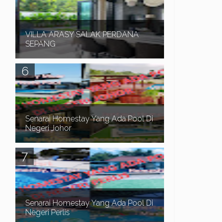
SELANGOR merupakan rumah yang didirikan di
atas tanah lot y...
VILLA ARASY SALAK PERDANA
SEPANG
Assalamualaikum dan Salam Sejahtera. VILLA
ARASY SALAK PERDANA SEPANG merupakan
sebuah rumah mewah Corner Lot 2 tingkat, 4 bilik
tidur dan ...
Senarai Homestay Yang Ada Pool Di
Negeri Johor
Assalamualaikum dan Salam Sejahtera. Dalam
post sebelum ni kita telah pergi ke pantai Timur,
Senarai Homestay Yang Ada Pool Di Terengganu ...
Senarai Homestay Yang Ada Pool Di
Negeri Perlis