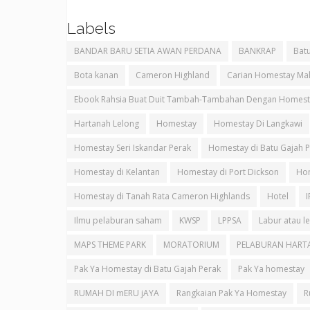
Labels
BANDAR BARU SETIA AWAN PERDANA
BANKRAP
Batu
Bota kanan
Cameron Highland
Carian Homestay Mal
Ebook Rahsia Buat Duit Tambah-Tambahan Dengan Homest
Hartanah Lelong
Homestay
Homestay Di Langkawi
Homestay Seri Iskandar Perak
Homestay di Batu Gajah 
Homestay di Kelantan
Homestay di Port Dickson
Hom
Homestay di Tanah Rata Cameron Highlands
Hotel
Ilmu pelaburan saham
KWSP
LPPSA
Labur atau l
MAPS THEME PARK
MORATORIUM
PELABURAN HART
Pak Ya Homestay di Batu Gajah Perak
Pak Ya homestay
RUMAH DI mERU jAYA
Rangkaian Pak Ya Homestay
R