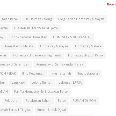
Show A
 gajah Perak
Beli Rumah Lelong
Blog Carian Homestay Malaysia
aysia
D'AMAN RESIDENSI MERU JAYA
ay
Ebook Senarai Homestay
HOMESTAY SERI ISKANDAR
Homestay Di Melaka
Homestay Malaysia
Homestay Melaka
Perak
Homestay di Cameron Highlands
Homestay di Ipoh Perak
estay di Seremban
Homestay di Seri Iskandar Perak
IPOH PERAK
Ilmu Kewangan
Ilmu hartanah
Ilmu pelaburan
ebur
Langkawi
Lelong Rumah
Lelongan LPPSA
ANAH
Pak Ya Homestay Seri Iskandar Perak
Pelaburan
Pelaburan Saham
Perak
RUMAH DI IPOH
umah Teres 1 Tingkat
Rumah Untuk Dijual