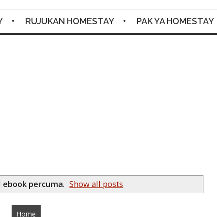
Y
RUJUKAN HOMESTAY
PAK YA HOMESTAY
Facebook
Twitter
Google+
Pinterest
RSS
l
ebook percuma
.
Show all posts
Home