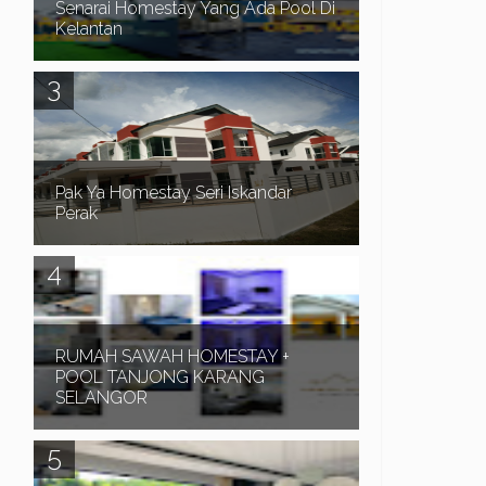
Senarai Homestay Yang Ada Pool Di
Kelantan
Assalamualaikum dan Salam Sejahtera. Waktu
musim cuti sekolah biasanya ramai orang
mencari Homestay di Pantai Timur. Terutamanya
di negeri...
Pak Ya Homestay Seri Iskandar
Perak
Pak Ya Homestay di Seri Iskandar Perak
merupakan sebuah Homestay 2 tingkat lot tepi,
mempunyai 4 bilik dan 3 bilik air. Homestay yang
bes...
RUMAH SAWAH HOMESTAY +
POOL TANJONG KARANG
SELANGOR
Assalamualaikum dan Salam Sejahtera. RUMAH
SAWAH HOMESTAY + POOL TANJONG KARANG