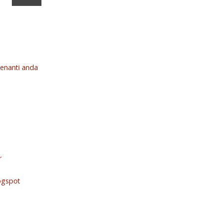
enanti anda
r
ogspot