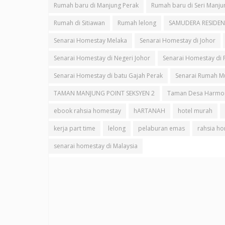
Rumah baru di Manjung Perak
Rumah baru di Seri Manju
Rumah di Sitiawan
Rumah lelong
SAMUDERA RESIDEN
Senarai Homestay Melaka
Senarai Homestay di Johor
Senarai Homestay di Negeri Johor
Senarai Homestay di 
Senarai Homestay di batu Gajah Perak
Senarai Rumah M
TAMAN MANJUNG POINT SEKSYEN 2
Taman Desa Harmo
ebook rahsia homestay
hARTANAH
hotel murah
kerja part time
lelong
pelaburan emas
rahsia h
senarai homestay di Malaysia