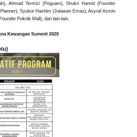
ah),
Ahmad Termizi (Peguam),
Shukri Hamid (Founder
e Planner),
Syukor Hashim (Jutawan Emas),
Asyraf Azmin
under Poknik Mall), dan lain-lain.
akna Kewangan Summit 2020
tu)