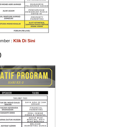
mber :
Klik Di Sini
)