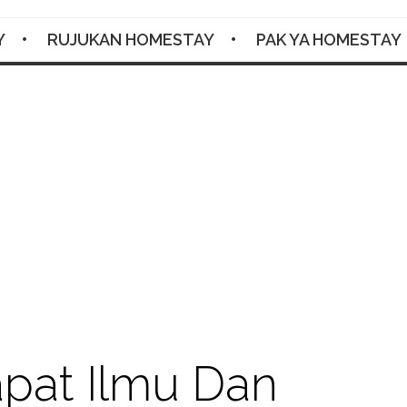
Y
RUJUKAN HOMESTAY
PAK YA HOMESTAY
Facebook
Twitter
Google+
Pinterest
RSS
pat Ilmu Dan