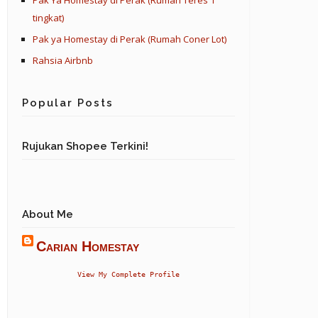
Pak Ya Homestay di Perak (Rumah Teres 1
tingkat)
Pak ya Homestay di Perak (Rumah Coner Lot)
Rahsia Airbnb
Popular Posts
Rujukan Shopee Terkini!
About Me
Carian Homestay
View My Complete Profile