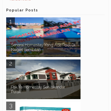
Popular Posts
Senarai Homestay Yang Ada Pool Di
Negeri Sembilan
Assalamualaikum dan Salam Sejahtera. Pada
kali ini kita teruskan lagi dengan senarai homestay
yang ada swimming pool di sekitar Negeri Sem...
Pak Ya Homestay Seri Iskandar
Perak
Pak Ya Homestay di Seri Iskandar Perak
merupakan sebuah Homestay 2 tingkat lot tepi,