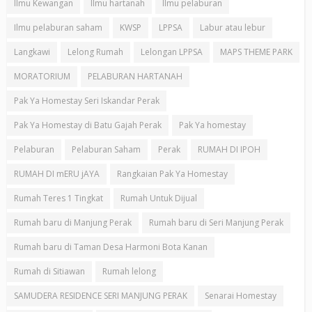
Ilmu Kewangan
Ilmu hartanah
Ilmu pelaburan
Ilmu pelaburan saham
KWSP
LPPSA
Labur atau lebur
Langkawi
Lelong Rumah
Lelongan LPPSA
MAPS THEME PARK
MORATORIUM
PELABURAN HARTANAH
Pak Ya Homestay Seri Iskandar Perak
Pak Ya Homestay di Batu Gajah Perak
Pak Ya homestay
Pelaburan
Pelaburan Saham
Perak
RUMAH DI IPOH
RUMAH DI mERU jAYA
Rangkaian Pak Ya Homestay
Rumah Teres 1 Tingkat
Rumah Untuk Dijual
Rumah baru di Manjung Perak
Rumah baru di Seri Manjung Perak
Rumah baru di Taman Desa Harmoni Bota Kanan
Rumah di Sitiawan
Rumah lelong
SAMUDERA RESIDENCE SERI MANJUNG PERAK
Senarai Homestay