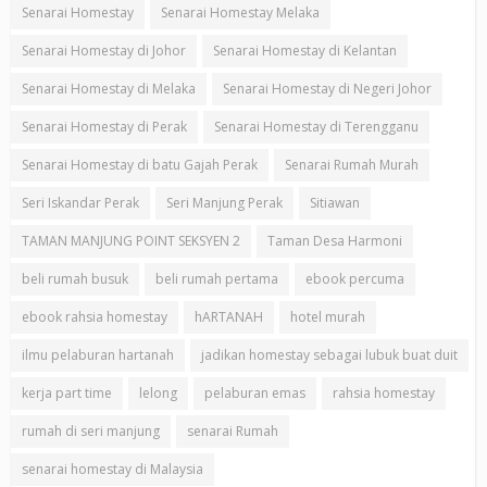
Senarai Homestay
Senarai Homestay Melaka
Senarai Homestay di Johor
Senarai Homestay di Kelantan
Senarai Homestay di Melaka
Senarai Homestay di Negeri Johor
Senarai Homestay di Perak
Senarai Homestay di Terengganu
Senarai Homestay di batu Gajah Perak
Senarai Rumah Murah
Seri Iskandar Perak
Seri Manjung Perak
Sitiawan
TAMAN MANJUNG POINT SEKSYEN 2
Taman Desa Harmoni
beli rumah busuk
beli rumah pertama
ebook percuma
ebook rahsia homestay
hARTANAH
hotel murah
ilmu pelaburan hartanah
jadikan homestay sebagai lubuk buat duit
kerja part time
lelong
pelaburan emas
rahsia homestay
rumah di seri manjung
senarai Rumah
senarai homestay di Malaysia