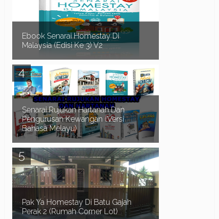
mempunyai 4 bilik dan 3 bilik air. Homestay yang
bes...
Ebook Senarai Homestay Di
Malaysia (Edisi Ke 3) V2
Dah Penat Mencari Homestay?? Biar saya bantu
anda mendapatkan Homestay yang anda
perlukan.. Adakah anda menghadapi masalah
seperti b...
Senarai Rujukan Hartanah Dan
Pengurusan Kewangan (Versi
Bahasa Melayu)
Assalamualaikum dan Salam Sejahtera.. Terlebih
dahulu kami ingin mengucapkan selamat datang
ke Blog Myhomestay4u.net dan terima kasih ker...
Pak Ya Homestay Di Batu Gajah
Perak 2 (Rumah Corner Lot)