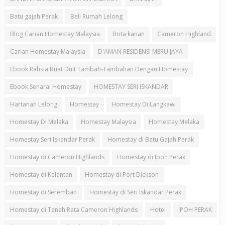
Batu gajah Perak
Beli Rumah Lelong
Blog Carian Homestay Malaysia
Bota kanan
Cameron Highland
Carian Homestay Malaysia
D'AMAN RESIDENSI MERU JAYA
Ebook Rahsia Buat Duit Tambah-Tambahan Dengan Homestay
Ebook Senarai Homestay
HOMESTAY SERI ISKANDAR
Hartanah Lelong
Homestay
Homestay Di Langkawi
Homestay Di Melaka
Homestay Malaysia
Homestay Melaka
Homestay Seri Iskandar Perak
Homestay di Batu Gajah Perak
Homestay di Cameron Highlands
Homestay di Ipoh Perak
Homestay di Kelantan
Homestay di Port Dickson
Homestay di Seremban
Homestay di Seri Iskandar Perak
Homestay di Tanah Rata Cameron Highlands
Hotel
IPOH PERAK