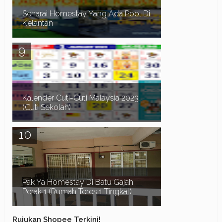
Senarai Homestay Yang Ada Pool Di
Kelantan
Assalamualaikum dan Salam Sejahtera. Waktu
musim cuti sekolah biasanya ramai orang
mencari Homestay di Pantai Timur. Terutamanya
di negeri...
Kalender Cuti-Cuti Malaysia 2023
(Cuti Sekolah)
Kalender Cuti-Cuti Malaysia 2023 (cuti sekolah)
untuk rujukan seluruh rakyat Malaysia.
Terutamanya bagi mereka yang sedang
merancang percuti...
Pak Ya Homestay Di Batu Gajah
Perak 1 (Rumah Teres 1 Tingkat)
Pak Ya HomeStay terletak di Metro Pengkalan,
Rujukan Shopee Terkini!