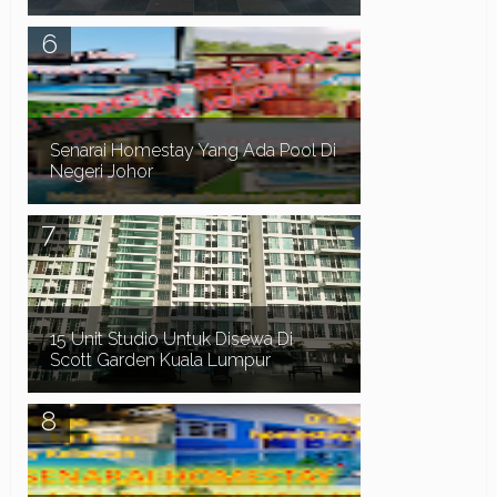
Sekiranya anda sedang mencari Homestay di
sekitar kawasan Batu Gajah, Tronoh dan Seri
Iskandar Perak , anda juga perlu memberi
perhatian ...
Senarai Homestay Yang Ada Pool Di
Negeri Johor
Assalamualaikum dan Salam Sejahtera. Dalam
post sebelum ni kita telah pergi ke pantai Timur,
Senarai Homestay Yang Ada Pool Di Terengganu ...
15 Unit Studio Untuk Disewa Di
Scott Garden Kuala Lumpur
Scott Garden Kuala Lumpur terletak di Jalan
Klang Lama ada menyediakan 15 unit Studio
untuk disewa secara harian. Penthouse da...