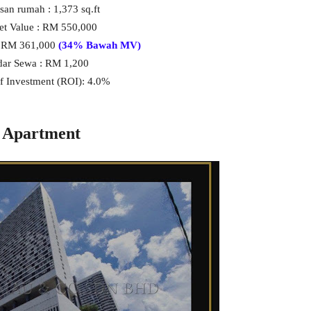
san rumah : 1,373 sq.ft
et Value : RM 550,000
 : RM 361,000
(34% Bawah MV)
ar Sewa : RM 1,200
f Investment (ROI): 4.0%
ce Apartment