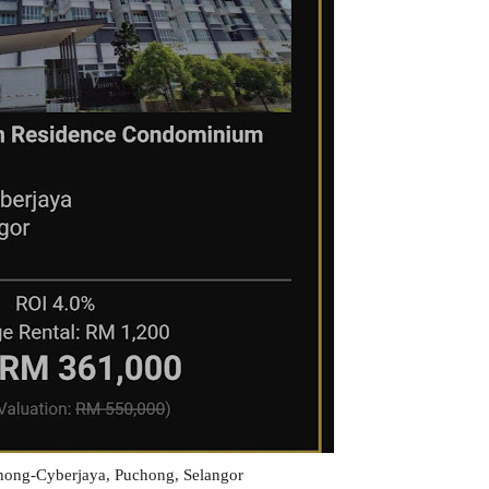
chong-Cyberjaya, Puchong, Selangor