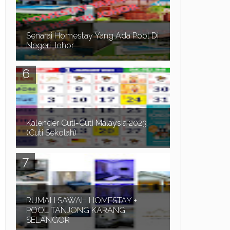
mencari Homestay di Pantai Timur. Terutamanya
di negeri...
Senarai Homestay Yang Ada Pool Di
Negeri Johor
Assalamualaikum dan Salam Sejahtera. Dalam
post sebelum ni kita telah pergi ke pantai Timur,
Senarai Homestay Yang Ada Pool Di Terengganu ...
Kalender Cuti-Cuti Malaysia 2023
(Cuti Sekolah)
Kalender Cuti-Cuti Malaysia 2023 (cuti sekolah)
untuk rujukan seluruh rakyat Malaysia.
Terutamanya bagi mereka yang sedang
merancang percuti...
RUMAH SAWAH HOMESTAY +
POOL TANJONG KARANG
SELANGOR