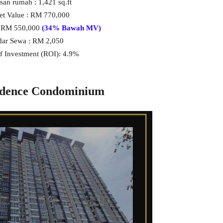
san rumah : 1,421 sq.ft
et Value : RM 770,000
 : RM 550,000
(34% Bawah MV)
ar Sewa : RM 2,050
f Investment (ROI): 4.9%
esidence Condominium