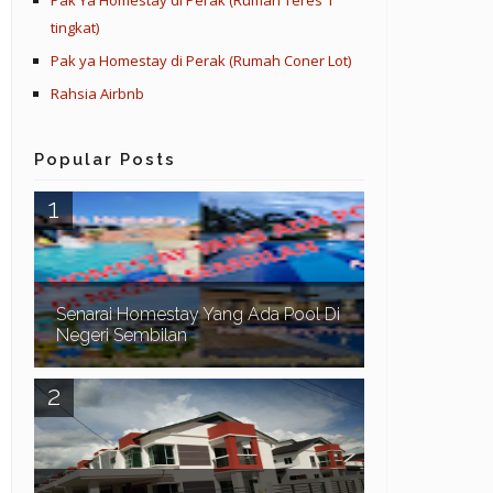
Pak Ya Homestay di Perak (Rumah Teres 1
tingkat)
Pak ya Homestay di Perak (Rumah Coner Lot)
Rahsia Airbnb
Popular Posts
Senarai Homestay Yang Ada Pool Di
Negeri Sembilan
Assalamualaikum dan Salam Sejahtera. Pada
kali ini kita teruskan lagi dengan senarai homestay
yang ada swimming pool di sekitar Negeri Sem...