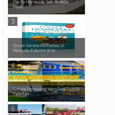
Pak Ya Homestay Seri Iskandar
Perak
Pak Ya Homestay di Seri Iskandar Perak
merupakan sebuah Homestay 2 tingkat lot tepi,
mempunyai 4 bilik dan 3 bilik air. Homestay yang
bes...
Ebook Senarai Homestay Di
Malaysia (Edisi Ke 3) V2
Dah Penat Mencari Homestay?? Biar saya bantu
anda mendapatkan Homestay yang anda
perlukan.. Adakah anda menghadapi masalah
seperti b...
Senarai Homestay Yang Ada Pool Di
Kelantan
Assalamualaikum dan Salam Sejahtera. Waktu
musim cuti sekolah biasanya ramai orang